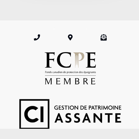


